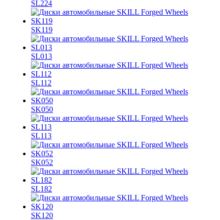
SL224
SK119
SL013
SL112
SK050
SL113
SK052
SL182
SK120