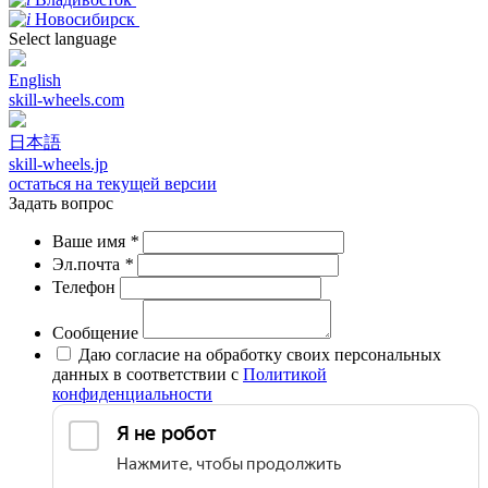
Новосибирск
Select language
English
skill-wheels.com
日本語
skill-wheels.jp
остаться на текущей версии
Задать вопрос
Ваше имя
*
Эл.почта
*
Телефон
Сообщение
Даю согласие на обработку своих персональных
данных в соответствии с
Политикой
конфиденциальности