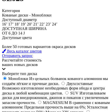
Категория
Кованые диски - Моноблоки
Доступный диаметр
16’
17’
18’
19’
20’
21’
22’
23’
24’
ДОСТУПНАЯ ШИРИНА
ОТ 6 ДО 14 J
Доступные цвета
Более 50 готовых вариантов окраса дисков
Весь каталог цветов
Отправить запрос
Рассчитайте стоимость
ваших новых дисков
Выберите тип диска
Моноблоки
Из цельных болванок кованого алюминия мы
создаём лёгкие и прочные диски.
Двухсоставные
Возможно изготовление необходимых форм обода и центра
диска в любой комбинации цветов.
SUV
Изготавливаем
диски для внедорожников, джипов и пикапов с увеличенным
запасом прочности.
MAGNESIUM
В сравнении с кованым
алюминием: Предельная прочность выше на 6%; Усталостная