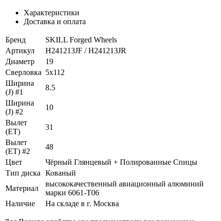
Характеристики
Доставка и оплата
Бренд
SKILL Forged Wheels
Артикул
H241213JF / H241213JR
Диаметр
19
Сверловка
5x112
Ширина
8.5
(J) #1
Ширина
10
(J) #2
Вылет
31
(ET)
Вылет
48
(ET) #2
Цвет
Чёрный Глянцевый + Полированные Спицы
Тип диска
Кованый
высококачественный авиационный алюминий
Материал
марки 6061-T06
Наличие
На складе в г. Москва