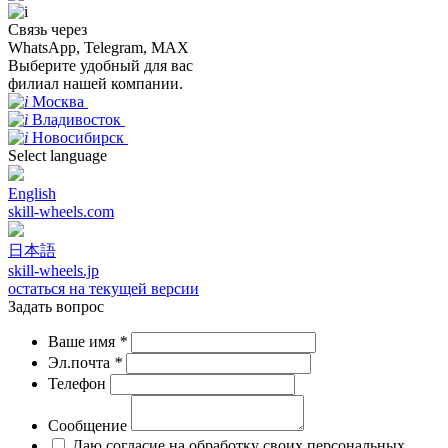
Связь через
WhatsApp, Telegram, MAX
Выберите удобный для вас
филиал нашей компании.
Москва
Владивосток
Новосибирск
Select language
English
skill-wheels.com
日本語
skill-wheels.jp
остаться на текущей версии
Задать вопрос
Ваше имя
*
Эл.почта
*
Телефон
Сообщение
Даю согласие на обработку своих персональных