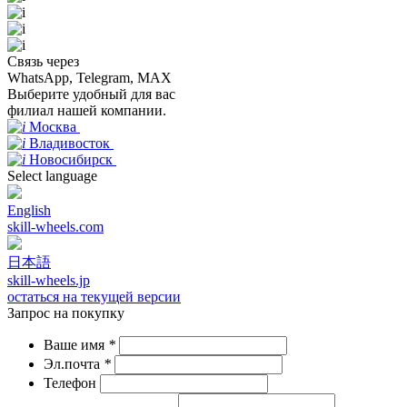
Связь через
WhatsApp, Telegram, MAX
Выберите удобный для вас
филиал нашей компании.
Москва
Владивосток
Новосибирск
Select language
English
skill-wheels.com
日本語
skill-wheels.jp
остаться на текущей версии
Запрос на покупку
Ваше имя
*
Эл.почта
*
Телефон