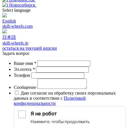
Новосибирск
Select language
English
skill-wheels.com
日本語
skill-wheels.jp
остаться на текущей версии
Задать вопрос
Ваше имя
*
Эл.почта
*
Телефон
Сообщение
Даю согласие на обработку своих персональных
данных в соответствии с
Политикой
конфиденциальности